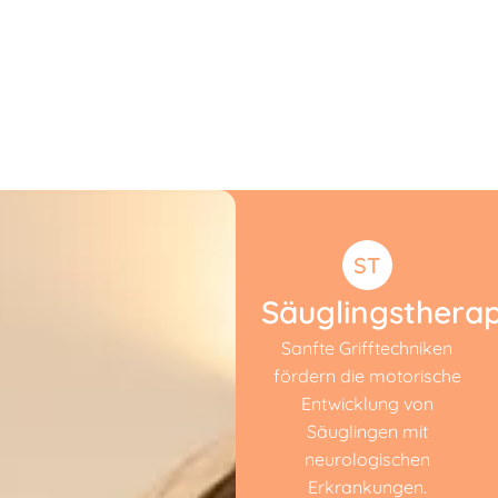
ST
Säuglingstherap
Sanfte Grifftechniken
fördern die motorische
Entwicklung von
Säuglingen mit
neurologischen
Erkrankungen.